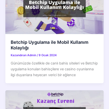
Betchip Uygulama ile Mobil Kullanım
Kolaylığı
Kazandıran Admin
/
9 Ocak 2024
Günümüzde özellikle de canlı bahis siteleri ve Betchip
uygulama konuları bahisçilere ve casino oyunlarına
ilgi duyanlara heyecan verici bir eğlence