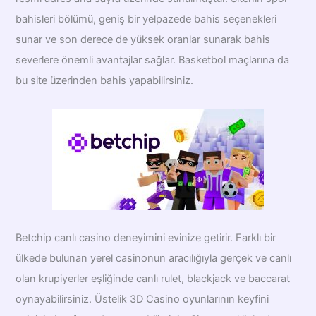
bahisleri bölümü, geniş bir yelpazede bahis seçenekleri
sunar ve son derece de yüksek oranlar sunarak bahis
severlere önemli avantajlar sağlar. Basketbol maçlarına da
bu site üzerinden bahis yapabilirsiniz.
Betchip canlı casino deneyimini evinize getirir. Farklı bir
ülkede bulunan yerel casinonun aracılığıyla gerçek ve canlı
olan krupiyerler eşliğinde canlı rulet, blackjack ve baccarat
oynayabilirsiniz. Üstelik 3D Casino oyunlarının keyfini