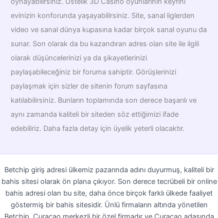
oynayabilirsiniz. Üstelik 3D Casino oyunlarının keyfini
evinizin konforunda yaşayabilirsiniz. Site, sanal liglerden
video ve sanal dünya kupasına kadar birçok sanal oyunu da
sunar. Son olarak da bu kazandıran adres olan site ile ilgili
olarak düşüncelerinizi ya da şikayetlerinizi
paylaşabileceğiniz bir foruma sahiptir. Görüşlerinizi
paylaşmak için sizler de sitenin forum sayfasına
katılabilirsiniz. Bunların toplamında son derece başarılı ve
aynı zamanda kaliteli bir siteden söz ettiğimizi ifade
edebiliriz. Daha fazla detay için üyelik yeterli olacaktır.
Betchip giriş adresi
ülkemiz pazarında adını duyurmuş, kaliteli bir
bahis sitesi olarak ön plana çıkıyor. Son derece tecrübeli bir online
bahis adresi olan bu site, daha önce birçok farklı ülkede faaliyet
göstermiş bir bahis sitesidir. Ünlü firmaların altında yönetilen
Betchip, Curacao merkezli bir özel firmadır ve Curacao adasında