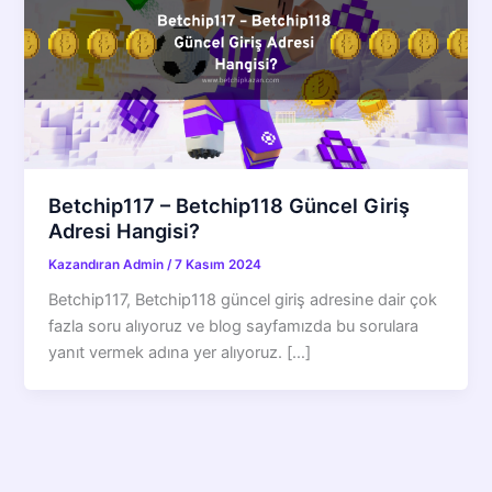
Betchip117 – Betchip118 Güncel Giriş
Adresi Hangisi?
Kazandıran Admin
/
7 Kasım 2024
Betchip117, Betchip118 güncel giriş adresine dair çok
fazla soru alıyoruz ve blog sayfamızda bu sorulara
yanıt vermek adına yer alıyoruz. […]