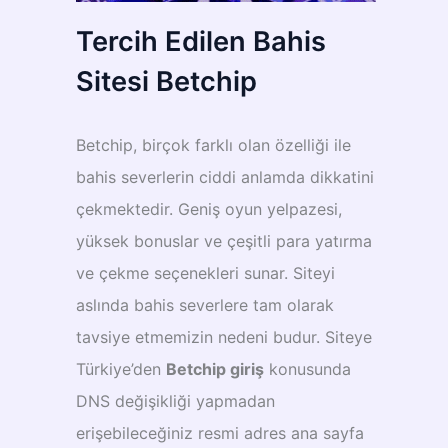
Tercih Edilen Bahis
Sitesi Betchip
Betchip, birçok farklı olan özelliği ile
bahis severlerin ciddi anlamda dikkatini
çekmektedir. Geniş oyun yelpazesi,
yüksek bonuslar ve çeşitli para yatırma
ve çekme seçenekleri sunar. Siteyi
aslında bahis severlere tam olarak
tavsiye etmemizin nedeni budur. Siteye
Türkiye’den
Betchip giriş
konusunda
DNS değişikliği yapmadan
erişebileceğiniz resmi adres ana sayfa