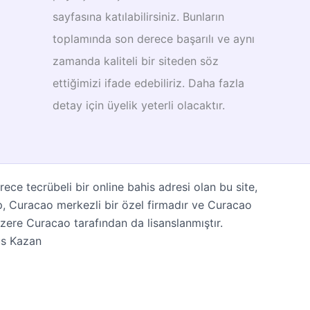
sayfasına katılabilirsiniz. Bunların
toplamında son derece başarılı ve aynı
zamanda kaliteli bir siteden söz
ettiğimizi ifade edebiliriz. Daha fazla
detay için üyelik yeterli olacaktır.
ece tecrübeli bir online bahis adresi olan bu site,
hip, Curacao merkezli bir özel firmadır ve Curacao
zere Curacao tarafından da lisanslanmıştır.
us Kazan